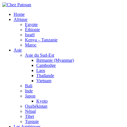
Home
Afrique
Egypte
Éthiopie
Israël
Kenya – Tanzanie
Maroc
Asie
Asie du Sud-Est
Birmanie (Myanmar)
Cambodge
Laos
Thaïlande
Vietnam
Bali
Inde
Japon
Kyoto
Ouzbékistan
Népal
Tibet
Turquie
Les Amériques