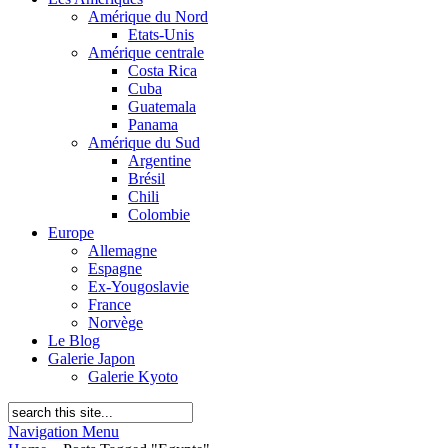
Amérique du Nord
Etats-Unis
Amérique centrale
Costa Rica
Cuba
Guatemala
Panama
Amérique du Sud
Argentine
Brésil
Chili
Colombie
Europe
Allemagne
Espagne
Ex-Yougoslavie
France
Norvège
Le Blog
Galerie Japon
Galerie Kyoto
Navigation Menu