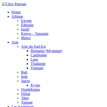
Home
Afrique
Egypte
Éthiopie
Israël
Kenya – Tanzanie
Maroc
Asie
Asie du Sud-Est
Birmanie (Myanmar)
Cambodge
Laos
Thaïlande
Vietnam
Bali
Inde
Japon
Kyoto
Ouzbékistan
Népal
Tibet
Turquie
Les Amériques