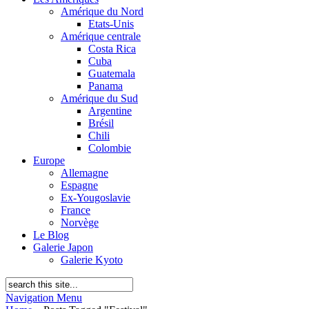
Amérique du Nord
Etats-Unis
Amérique centrale
Costa Rica
Cuba
Guatemala
Panama
Amérique du Sud
Argentine
Brésil
Chili
Colombie
Europe
Allemagne
Espagne
Ex-Yougoslavie
France
Norvège
Le Blog
Galerie Japon
Galerie Kyoto
Navigation Menu