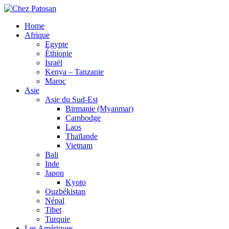
Home
Afrique
Egypte
Éthiopie
Israël
Kenya – Tanzanie
Maroc
Asie
Asie du Sud-Est
Birmanie (Myanmar)
Cambodge
Laos
Thaïlande
Vietnam
Bali
Inde
Japon
Kyoto
Ouzbékistan
Népal
Tibet
Turquie
Les Amériques