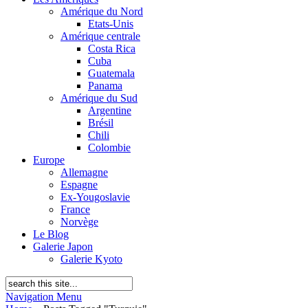
Amérique du Nord
Etats-Unis
Amérique centrale
Costa Rica
Cuba
Guatemala
Panama
Amérique du Sud
Argentine
Brésil
Chili
Colombie
Europe
Allemagne
Espagne
Ex-Yougoslavie
France
Norvège
Le Blog
Galerie Japon
Galerie Kyoto
Navigation Menu