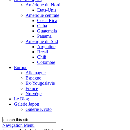
Amérique du Nord
Etats-Unis
Amérique centrale
Costa Rica
Cuba
Guatemala
Panama
Amérique du Sud
Argentine
Brésil
Chili
Colombie
Europe
Allemagne
Espagne
Ex-Yougoslavie
France
Norvège
Le Blog
Galerie Japon
Galerie Kyoto
Navigation Menu