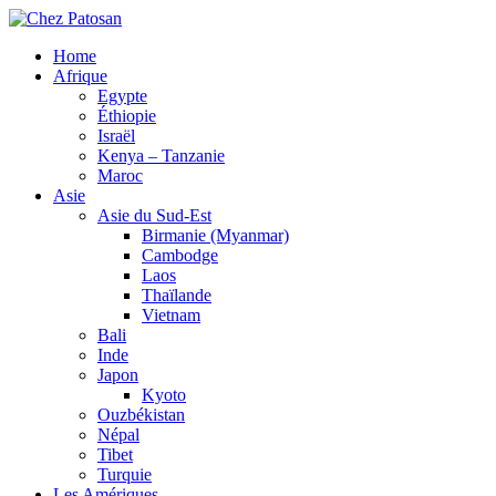
Home
Afrique
Egypte
Éthiopie
Israël
Kenya – Tanzanie
Maroc
Asie
Asie du Sud-Est
Birmanie (Myanmar)
Cambodge
Laos
Thaïlande
Vietnam
Bali
Inde
Japon
Kyoto
Ouzbékistan
Népal
Tibet
Turquie
Les Amériques