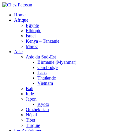
Home
Afrique
Egypte
Éthiopie
Israël
Kenya – Tanzanie
Maroc
Asie
Asie du Sud-Est
Birmanie (Myanmar)
Cambodge
Laos
Thaïlande
Vietnam
Bali
Inde
Japon
Kyoto
Ouzbékistan
Népal
Tibet
Turquie
Les Amériques