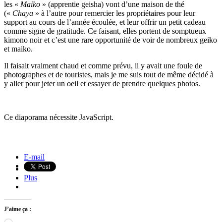
les «
Maiko
» (apprentie geisha) vont d’une maison de thé
(«
Chaya
» à l’autre pour remercier les propriétaires pour leur
support au cours de l’année écoulée, et leur offrir un petit cadeau
comme signe de gratitude. Ce faisant, elles portent de somptueux
kimono noir et c’est une rare opportunité de voir de nombreux geiko
et maiko.
Il faisait vraiment chaud et comme prévu, il y avait une foule de
photographes et de touristes, mais je me suis tout de même décidé à
y aller pour jeter un oeil et essayer de prendre quelques photos.
Ce diaporama nécessite JavaScript.
Hanamachi sous la pluie, Kyoto
Hanagasa Junko Parade, Kyoto
E-mail
Plus
J’aime ça :