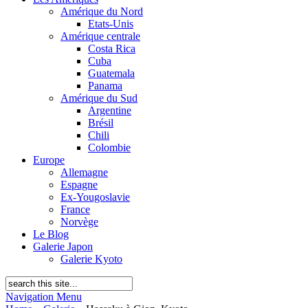
Amérique du Nord
Etats-Unis
Amérique centrale
Costa Rica
Cuba
Guatemala
Panama
Amérique du Sud
Argentine
Brésil
Chili
Colombie
Europe
Allemagne
Espagne
Ex-Yougoslavie
France
Norvège
Le Blog
Galerie Japon
Galerie Kyoto
Navigation Menu