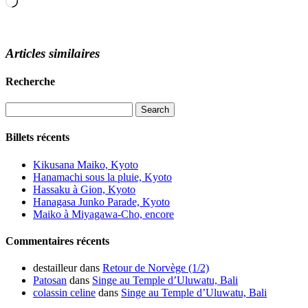
Loading…
Articles similaires
Recherche
Billets récents
Kikusana Maiko, Kyoto
Hanamachi sous la pluie, Kyoto
Hassaku à Gion, Kyoto
Hanagasa Junko Parade, Kyoto
Maiko à Miyagawa-Cho, encore
Commentaires récents
destailleur
dans
Retour de Norvège (1/2)
Patosan
dans
Singe au Temple d’Uluwatu, Bali
colassin celine
dans
Singe au Temple d’Uluwatu, Bali