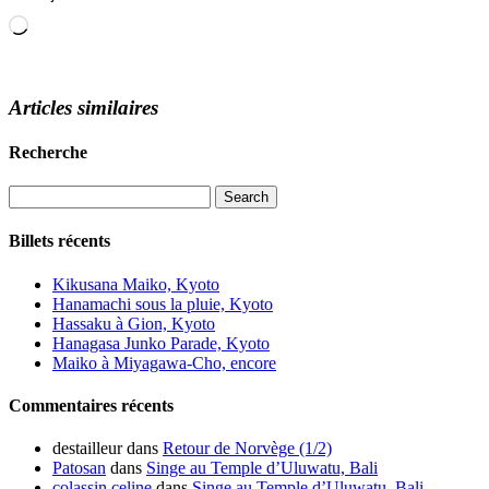
Loading…
Articles similaires
Recherche
Billets récents
Kikusana Maiko, Kyoto
Hanamachi sous la pluie, Kyoto
Hassaku à Gion, Kyoto
Hanagasa Junko Parade, Kyoto
Maiko à Miyagawa-Cho, encore
Commentaires récents
destailleur
dans
Retour de Norvège (1/2)
Patosan
dans
Singe au Temple d’Uluwatu, Bali
colassin celine
dans
Singe au Temple d’Uluwatu, Bali