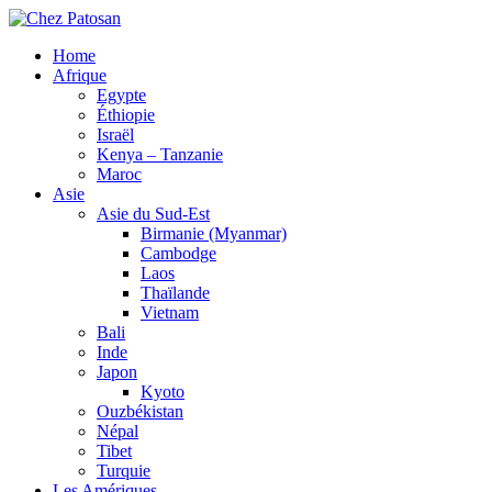
Home
Afrique
Egypte
Éthiopie
Israël
Kenya – Tanzanie
Maroc
Asie
Asie du Sud-Est
Birmanie (Myanmar)
Cambodge
Laos
Thaïlande
Vietnam
Bali
Inde
Japon
Kyoto
Ouzbékistan
Népal
Tibet
Turquie
Les Amériques