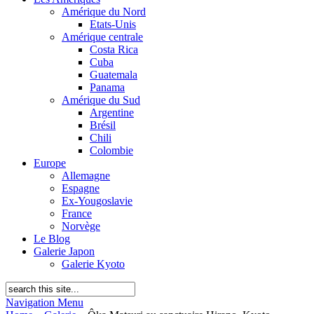
Amérique du Nord
Etats-Unis
Amérique centrale
Costa Rica
Cuba
Guatemala
Panama
Amérique du Sud
Argentine
Brésil
Chili
Colombie
Europe
Allemagne
Espagne
Ex-Yougoslavie
France
Norvège
Le Blog
Galerie Japon
Galerie Kyoto
Navigation Menu