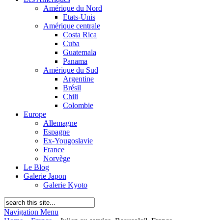
Amérique du Nord
Etats-Unis
Amérique centrale
Costa Rica
Cuba
Guatemala
Panama
Amérique du Sud
Argentine
Brésil
Chili
Colombie
Europe
Allemagne
Espagne
Ex-Yougoslavie
France
Norvège
Le Blog
Galerie Japon
Galerie Kyoto
Navigation Menu