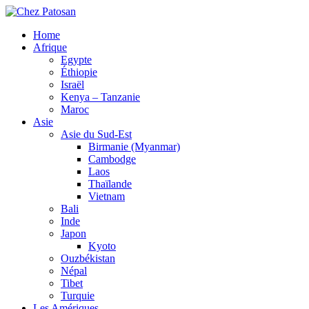
Home
Afrique
Egypte
Éthiopie
Israël
Kenya – Tanzanie
Maroc
Asie
Asie du Sud-Est
Birmanie (Myanmar)
Cambodge
Laos
Thaïlande
Vietnam
Bali
Inde
Japon
Kyoto
Ouzbékistan
Népal
Tibet
Turquie
Les Amériques