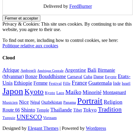
Delivered by
FeedBurner
Privacy & Cookies: This site uses cookies. By continuing to use this
website, you agree to their use.
To find out more, including how to control cookies, see here:
Politique relative aux cookies
Cloud
Afrique
Bali
Argentine
Birmanie
Amboseli
Amérique Centrale
Bouddhisme
Etats-
(Myanmar)
Bonze
Carnaval
Cuba
Danse
Egypte
France
Unis
Ethiopie
Guatemala
Femme
Inde
Festival
Fille
Israël
Japon
Kyoto
Maiko
Minorité
Montagnard
Kyoto
Laos
Portrait
Religion
Nice
Népal
Ouzbékistan
Musicien
Panama
Tradition
Shinto
Thaïlande
Tokyo
Route 66
Temple
Tibet
UNESCO
Turquie
Vietnam
Designed by
Elegant Themes
| Powered by
Wordpress