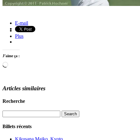
Eglise de La Merced, Antigua, Guatemala
Femme de la minorité Lanten, près de Muang Sing, Laos
E-mail
Plus
J’aime ça :
Loading…
Articles similaires
Recherche
Billets récents
Kikusana Maiko, Kyoto