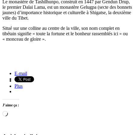
Le monastère de Tashilhunpo, construit en 1447 par Gendun Drup,
le premier Dalai Lama, est un monastère Gelugpa (secte des bonnets
jaunes) d’importance historique et culturelle à Shigatse, la deuxième
ville du Tibet.
Situé sur une colline au centre de la ville, son nom complet en
tibétain signifie « toute la fortune et le bonheur rassemblés ici » ou
« monceau de gloire ».
Grenouille aux yeux rouges, Costa Rica
Vers le marché, Bac Ha, Vietnam
E-mail
Plus
J’aime ça :
Loading…