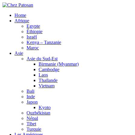
Home
Afrique
Egypte
Éthiopie
Israël
Kenya – Tanzanie
Maroc
Asie
Asie du Sud-Est
Birmanie (Myanmar)
Cambodge
Laos
Thaïlande
Vietnam
Bali
Inde
Japon
Kyoto
Ouzbékistan
Népal
Tibet
Turquie
Les Amériques