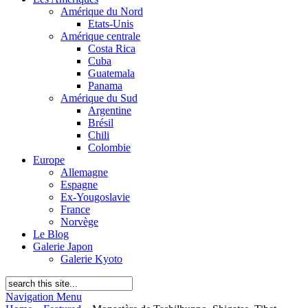
Amérique du Nord
Etats-Unis
Amérique centrale
Costa Rica
Cuba
Guatemala
Panama
Amérique du Sud
Argentine
Brésil
Chili
Colombie
Europe
Allemagne
Espagne
Ex-Yougoslavie
France
Norvège
Le Blog
Galerie Japon
Galerie Kyoto
Navigation Menu