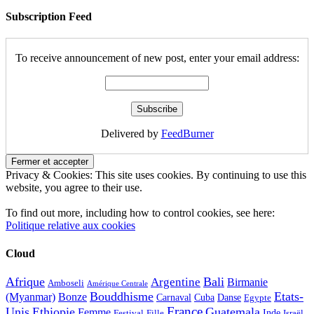
Subscription Feed
To receive announcement of new post, enter your email address:
Delivered by
FeedBurner
Privacy & Cookies: This site uses cookies. By continuing to use this
website, you agree to their use.
To find out more, including how to control cookies, see here:
Politique relative aux cookies
Cloud
Afrique
Bali
Argentine
Birmanie
Amboseli
Amérique Centrale
Bouddhisme
Etats-
(Myanmar)
Bonze
Carnaval
Cuba
Danse
Egypte
France
Unis
Ethiopie
Guatemala
Femme
Inde
Festival
Fille
Israël